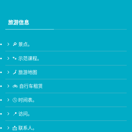
旅游信息
🔎 景点。
🐾 示范课程。
🗾 旅游地图
🚲 自行车租赁
🕓 时间表。
📍 访问。
📩 联系人。