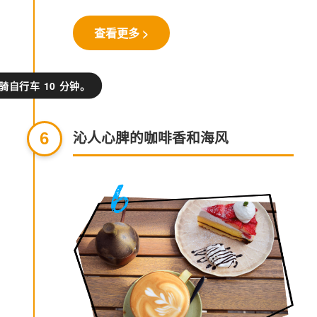
查看更多 >
骑自行车 10 分钟。
沁人心脾的咖啡香和海风
6