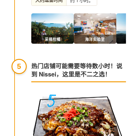
大约逗留时间
约 1 小时。
采摘柑橘
海洋实验室
谷木
热门店铺可能需要等待数小时！说
5
到 Nissei，这里是不二之选！