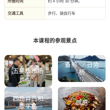
所需时间
约 4 小时 30 分钟。
交通工具
步行、骑自行车
本课程的参观景点
备前 ♡ 日势
五星级市场
桥
四角井岛和
鹧鸪
鹿平岛