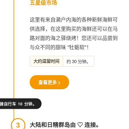
五星级市场
这里有来自濑户内海的各种新鲜海鲜可
供选择，在这里购买的海鲜还可以在马
路对面的海之驿烧烤！您还可以品尝到
与众不同的甜味 "牡蛎软"！
大约逗留时间
约 30 分钟。
查看更多 >
骑自行车 10 分钟。
大陆和日精群岛由 ♡ 连接。
3