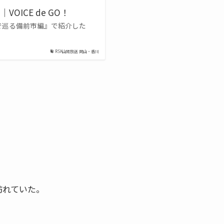
ICE de GO！
ミで巡る備前市編』で紹介した
RSK山陽放送 岡山・香川
訪れていた。