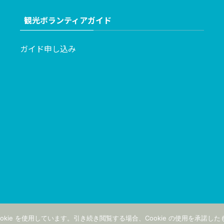
観光ボランティアガイド
ガイド申し込み
kie を使用しています。引き続き閲覧する場合、Cookie の使用を承諾し
©
Copyright (C) 2026 一般社団法人 備前観光協会 All Rights Reserved.