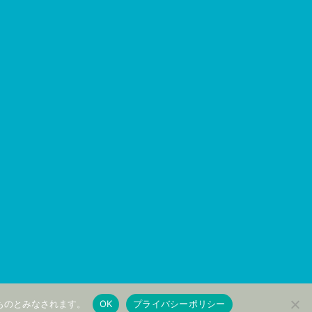
FR
KO
ZH_TW
ZH
EN
たものとみなされます。
OK
プライバシーポリシー
JA