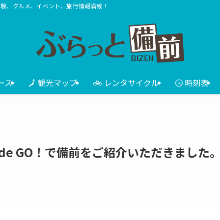
体験、グルメ、イベント、旅行情報満載！
ース
🗾 観光マップ
🚲 レンタサイクル
🕓 時刻表
CE de GO！で備前をご紹介いただきました