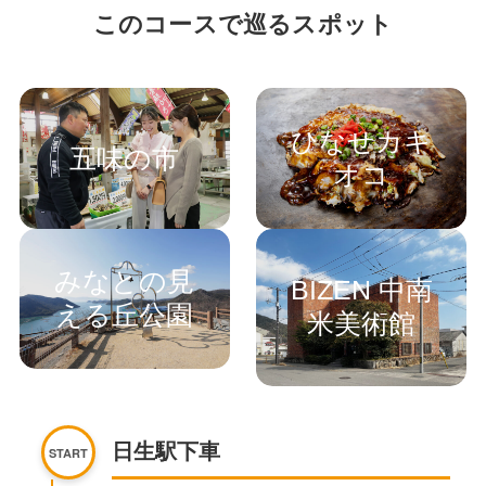
このコースで巡るスポット
ひなせカキ
五味の市
オコ
みなとの見
BIZEN 中南
える丘公園
米美術館
日生駅下車
START