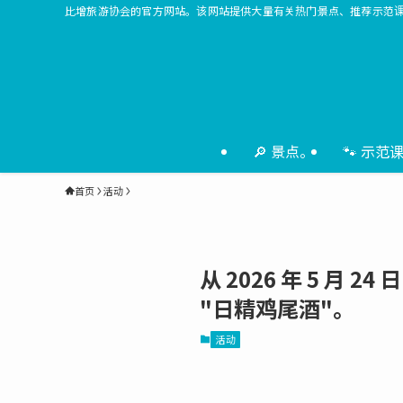
比增旅游协会的官方网站。该网站提供大量有关热门景点、推荐示范
🔎 景点。
🐾 示范
首页
活动
从 2026 年 5 月
"日精鸡尾酒"。
活动