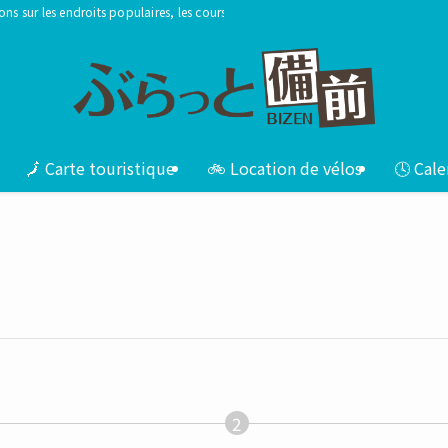
ations sur les endroits populaires, les cours de mannequins recommandés, les exp
🗾 Carte touristique
🚲 Location de vélos
🕓 Cale
2