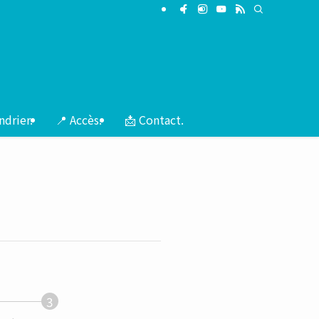
ériences, la gastronomie, les événements et les voyages !
ndrier.
📍 Accès.
📩 Contact.
3